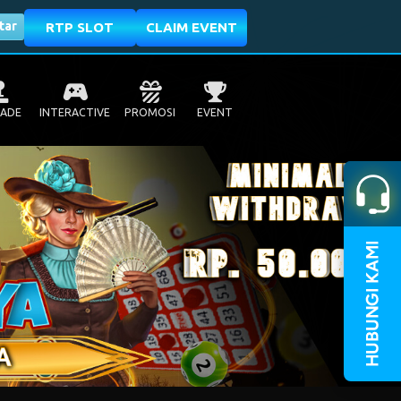
tar
RTP SLOT
CLAIM EVENT
ADE
INTERACTIVE
PROMOSI
EVENT