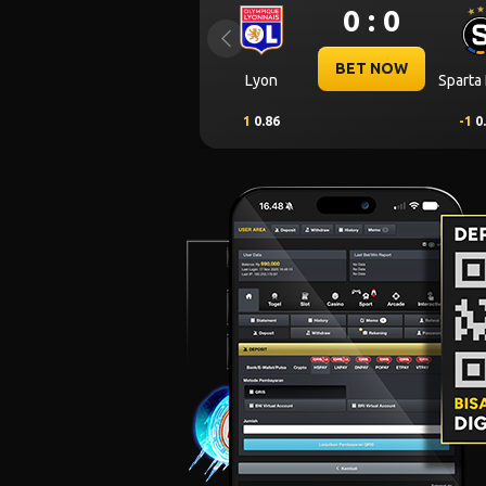
0 : 0
Previous
BET NOW
Lyon
Sparta
1
0.86
-1
0