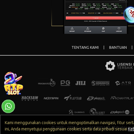
TENTANG KAMI
|
BANTUAN
|
Kami menggunakan cookies untuk mengoptimalkan navigasi, fitur serta
© 2015 - 2026 Copyright LENSA4D.
All Rights Re
ini, Anda menyetujui penggunaan cookies serta data pribadi sesuai
Keb