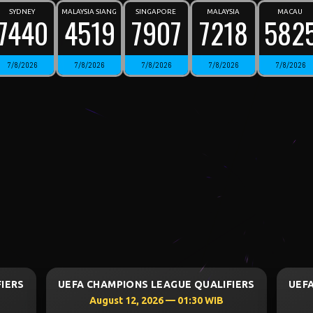
SYDNEY
MALAYSIA SIANG
SINGAPORE
MALAYSIA
MACAU
7440
4519
7907
7218
582
7/8/2026
7/8/2026
7/8/2026
7/8/2026
7/8/2026
IERS
UEFA CHAMPIONS LEAGUE QUALIFIERS
UEF
August 12, 2026 — 01:30 WIB