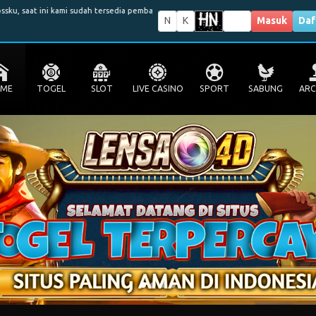
saat ini kami sudah tersedia pembayaran QRIS PAYMENT ya bossku semua
Masuk
Daf
ME
TOGEL
SLOT
LIVE CASINO
SPORT
SABUNG
ARC