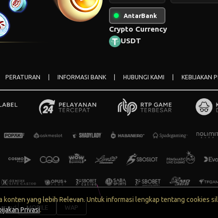
AntarBank
Crypto Currency
USDT
PERATURAN
|
INFORMASI BANK
|
HUBUNGI KAMI
|
KEBIJAKAN P
 konten yang lebih Relevan. Untuk informasi lengkap tentang cookies sil
served.
MOBILE
WAP
ijakan Privasi
.